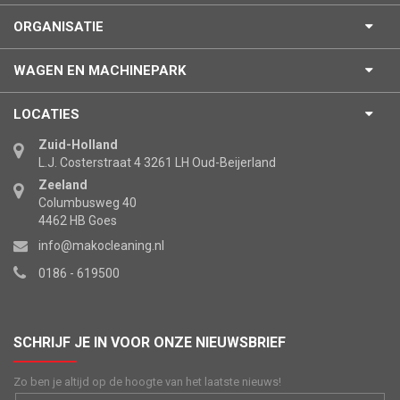
ORGANISATIE
WAGEN EN MACHINEPARK
LOCATIES
Zuid-Holland
L.J. Costerstraat 4 3261 LH Oud-Beijerland
Zeeland
Columbusweg 40
4462 HB Goes
info@makocleaning.nl
0186 - 619500
SCHRIJF JE IN VOOR ONZE NIEUWSBRIEF
Zo ben je altijd op de hoogte van het laatste nieuws!